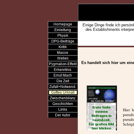
Einige Dinge finde ich persön
des Establishments interpre
Es handelt sich hier um eine
Hier h
pseud
pseud
Schöpf