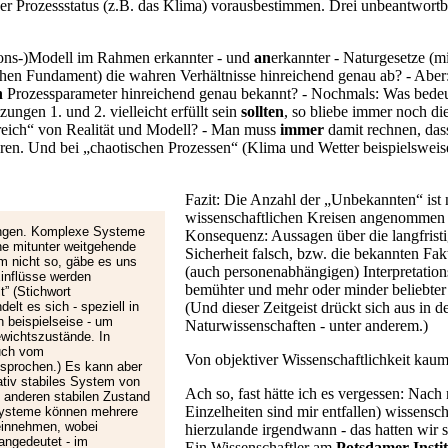
r Prozessstatus (z.B. das Klima) vorausbestimmen. Drei unbeantwort
ions-)Modell im Rahmen erkannter - und
an
erkannter - Naturgesetze (m
chen Fundament) die wahren Verhältnisse hinreichend genau ab? - Aber
n
Prozessparameter hinreichend genau bekannt? - Nochmals: Was bedeu
ungen 1. und 2. vielleicht erfüllt sein
sollten
, so bliebe immer noch di
eich“ von Realität und Modell? - Man muss
immer
damit rechnen, dass
en. Und bei „chaotischen Prozessen“ (Klima und Wetter beispielsweise s
Fazit: Die Anzahl der „Unbekannten“ ist ni
wissenschaftlichen Kreisen angenommen w
ungen. Komplexe Systeme
Konsequenz: Aussagen über die langfrist
ne mitunter weitgehende
Sicherheit falsch, bzw. die bekannten Fa
em nicht so, gäbe es uns
(auch personenabhängigen) Interpretations
Einflüsse werden
bemühter und mehr oder minder beliebte
” (Stichwort
elt es sich - speziell in
(Und dieser Zeitgeist drückt sich aus in 
 beispielseise - um
Naturwissenschaften - unter anderem.)
ewichtszustände. In
uch vom
Von objektiver Wissenschaftlichkeit kaum
sprochen.) Es kann aber
ativ stabiles System von
Ach so, fast hätte ich es vergessen: Nac
 anderen stabilen Zustand
Einzelheiten sind mir entfallen) wissensc
Systeme können mehrere
einnehmen, wobei
hierzulande irgendwann - das hatten wir 
 angedeutet - im
Ein Wissenschaftler am
Potsdamer Insti