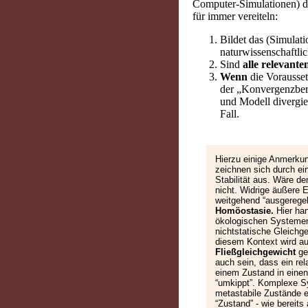
Computer-Simulationen) de
für immer vereiteln:
Bildet das (Simulat
naturwissenschaftli
Sind
alle relevante
Wenn
die Voraussetz
der „Konvergenzber
und Modell divergier
Fall.
Hierzu einige Anmerk
zeichnen sich durch ei
Stabilität aus. Wäre d
nicht. Widrige äußere 
weitgehend “ausgeregelt
Homöostasie.
Hier hand
ökologischen Systemen
nichtstatische Gleichg
diesem Kontext wird a
Fließgleichgewicht
ge
auch sein, dass ein rel
einem Zustand in einen
“umkippt”. Komplexe 
metastabile Zustände 
“Zustand” - wie bereits