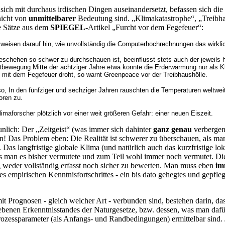
sich mit durchaus irdischen Dingen auseinandersetzt, befassen sich die
 nicht von
unmittelbarer
Bedeutung sind. „Klimakatastrophe“, „Treibha
e Sätze aus dem
SPIEGEL
-Artikel „Furcht vor dem Fegefeuer“:
eisen darauf hin, wie unvollständig die Computerhochrechnungen das wirklic
eschehen so schwer zu durchschauen ist, beeinflusst stets auch der jeweils 
bewegung Mitte der achtziger Jahre etwa konnte die Erderwärmung nur als 
e mit dem Fegefeuer droht, so warnt Greenpeace vor der Treibhaushölle.
, In den fünfziger und sechziger Jahren rauschten die Temperaturen weltweit 
roren zu.
maforscher plötzlich vor einer weit größeren Gefahr: einer neuen Eiszeit.
unlich: Der „Zeitgeist“ (was immer sich dahinter
ganz genau
verbergen 
! Das Problem eben: Die Realität ist schwerer zu überschauen, als man
Das langfristige globale Klima (und natürlich auch das kurzfristige loka
ls man es bisher vermutete und zum Teil wohl immer noch vermutet. Di
ng weder vollständig erfasst noch sicher zu bewerten. Man muss eben
im
s empirischen Kenntnisfortschrittes - ein bis dato gehegtes und gepfl
it Prognosen - gleich welcher Art - verbunden sind, bestehen darin, das
ebenen Erkenntnisstandes der Naturgesetze, bzw. dessen, was man dafü
essparameter (als Anfangs- und Randbedingungen) ermittelbar sind. Jet