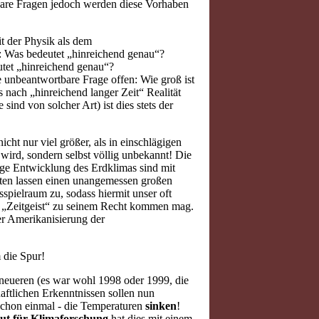
bare Fragen jedoch werden diese Vorhaben
it der Physik als dem
: Was bedeutet „hinreichend genau“?
tet „hinreichend genau“?
e unbeantwortbare Frage offen: Wie groß ist
 nach „hinreichend langer Zeit“ Realität
ind von solcher Art) ist dies stets der
cht nur viel größer, als in einschlägigen
ird, sondern selbst völlig unbekannt! Die
ige Entwicklung des Erdklimas sind mit
kten lassen einen unangemessen großen
spielraum zu, sodass hiermit unser oft
r „Zeitgeist“ zu seinem Recht kommen mag.
der Amerikanisierung der
 die Spur!
h neueren (es war wohl 1998 oder 1999, die
haftlichen Erkenntnissen sollen nun
schon einmal - die Temperaturen
sinken
!
tut für Klimaforschung
hat dies mit einem