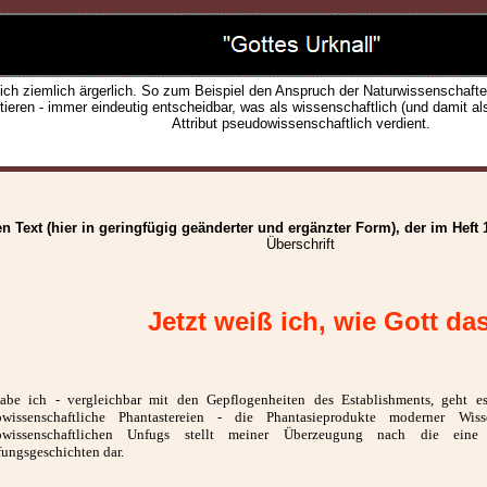
lich ziemlich ärgerlich. So zum Beispiel den Anspruch der Naturwissenschaften.
tieren - immer eindeutig entscheidbar, was als wissenschaftlich (und damit als
Attribut pseudowissenschaftlich verdient.
n Text (hier in geringfügig geänderter und ergänzter Form), der im Heft 1
Überschrift
Jetzt weiß ich, wie Gott das
abe ich - vergleichbar mit den Gepflogenheiten des Establishments, geht 
owissenschaftliche Phantastereien - die Phantasieprodukte moderner W
owissenschaftlichen Unfugs stellt meiner Überzeugung nach die eine 
ungsgeschichten dar.