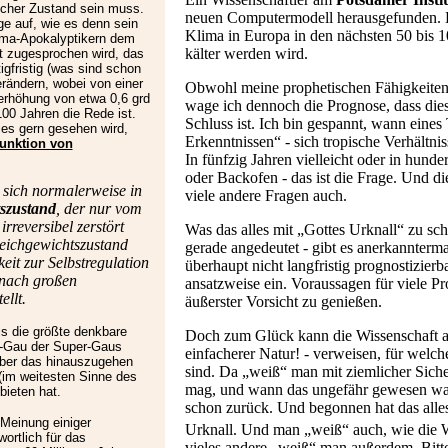
scher Zustand sein muss.
neuen Computermodell herausgefunden. D
ge auf, wie es denn sein
Klima in Europa in den nächsten 50 bis 1
ima-Apokalyptikern dem
kälter werden wird.
t zugesprochen wird, das
tigfristig (was sind schon
erändern, wobei von einer
Obwohl meine prophetischen Fähigkeiten
erhöhung von etwa 0,6 grd
wage ich dennoch die Prognose, dass dies 
00 Jahren die Rede ist.
Schluss ist. Ich bin gespannt, wann eines
ies gern gesehen wird,
Erkenntnissen“ - sich tropische Verhältni
unktion von
In fünfzig Jahren vielleicht oder in hunde
oder Backofen - das ist die Frage. Und d
sich normalerweise in
viele andere Fragen auch.
szustand
, der nur vom
rreversibel zerstört
Was das alles mit „Gottes Urknall“ zu schaf
eichgewichtszustand
gerade angedeutet - gibt es anerkannterm
eit zur Selbstregulation
überhaupt nicht langfristig prognostizierb
 nach großen
ansatzweise ein. Voraussagen für viele Pro
ellt.
äußerster Vorsicht zu genießen.
ls die größte denkbare
Doch zum Glück kann die Wissenschaft au
r-Gau der Super-Gaus
einfacherer Natur! - verweisen, für welc
über das hinauszugehen
sind. Da „weiß“ man mit ziemlicher Siche
 (im weitesten Sinne des
mag, und wann das ungefähr gewesen war. 
bieten hat.
schon zurück. Und begonnen hat das alles
 Meinung einiger
Urknall. Und man „weiß“ auch, wie die 
ortlich für das
vieles andere „weiß“ man außerdem. Bit