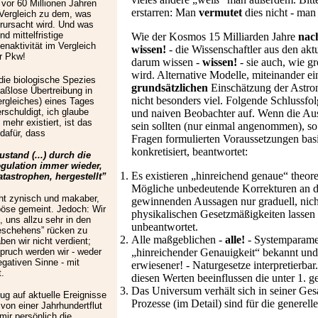
vor 60 Millionen Jahren
erstarren: Man
vermutet
dies nicht - ma
Vergleich zu dem, was
rursacht wird. Und was
d mittelfristige
Wie der Kosmos 15 Milliarden Jahre
nac
aktivität im Vergleich
wissen!
- die Wissenschaftler aus den ak
r Pkw!
darum wissen -
wissen!
- sie auch, wie g
wird. Alternative Modelle, miteinander e
die biologische Spezies
grundsätzlichen
Einschätzung der Astr
aßlose Übertreibung in
nicht besonders viel. Folgende Schlussf
rgleiches) eines Tages
rschuldigt, ich glaube
und naiven Beobachter auf. Wenn die Auss
 mehr existiert, ist das
sein sollten
(nur einmal angenommen), so m
 dafür, dass
Fragen formulierten Voraussetzungen basi
konkretisiert, beantwortet:
stand (...) durch die
egulation immer wieder,
Es existieren „hinreichend genaue“ theore
tastrophen, hergestellt”
Mögliche unbedeutende Korrekturen an di
icht zynisch und makaber,
gewinnenden Aussagen nur graduell, nicht
 böse gemeint. Jedoch: Wir
physikalischen Gesetzmäßigkeiten lassen
, uns allzu sehr in den
unbeantwortet.
eschehens” rücken zu
Alle maßgeblichen -
alle!
- Systemparame
ben wir nicht verdient;
pruch werden wir - weder
„hinreichender Genauigkeit“ bekannt und 
gativen Sinne - mit
erwiesener! - Naturgesetze interpretierb
.
diesen Werten beeinflussen die unter 1. ge
Das Universum verhält sich in seiner Gesa
ug auf aktuelle Ereignisse
Prozesse (im Detail) sind für die genere
 von einer Jahrhundertflut
mir persönlich die