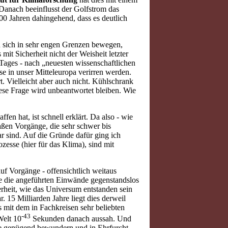
anach beeinflusst der Golfstrom das
00 Jahren dahingehend, dass es deutlich
 sich in sehr engen Grenzen bewegen,
mit Sicherheit nicht der Weisheit letzter
 Tages - nach „neuesten wissenschaftlichen
sse in unser Mitteleuropa verirren werden.
rt. Vielleicht aber auch nicht. Kühlschrank
iese Frage wird unbeantwortet bleiben. Wie
fen hat, ist schnell erklärt. Da also - wie
aßen Vorgänge, die sehr schwer bis
ar sind. Auf die Gründe dafür ging ich
zesse (hier für das Klima), sind mit
f Vorgänge - offensichtlich weitaus
he die angeführten Einwände gegenstandslos
rheit, wie das Universum entstanden sein
15 Milliarden Jahre liegt dies derweil
 mit dem in Fachkreisen sehr beliebten
-
43
Welt 10
Sekunden danach aussah. Und
te genügend bewundern und in Ehrfurcht