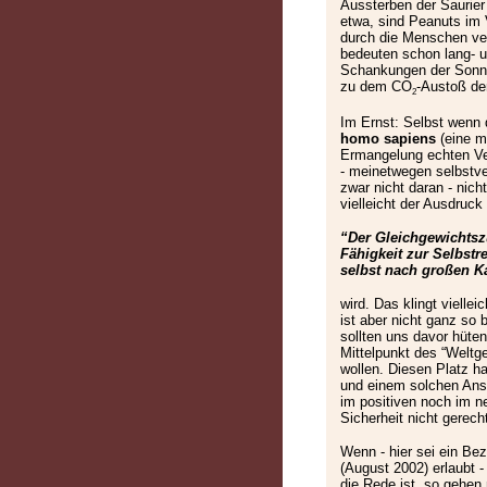
Aussterben der Saurier 
etwa, sind Peanuts im 
durch die Menschen ve
bedeuten schon lang- un
Schankungen der Sonnen
zu dem CO
-Austoß de
2
Im Ernst: Selbst wenn 
homo sapiens
(eine m
Ermangelung echten Ve
- meinetwegen selbstve
zwar nicht daran - nicht
vielleicht der Ausdruck
“Der Gleichgewichtszu
Fähigkeit zur Selbstr
selbst nach großen Ka
wird. Das klingt vielle
ist aber nicht ganz so
sollten uns davor hüten
Mittelpunkt des “Weltg
wollen. Diesen Platz ha
und einem solchen Ans
im positiven noch im ne
Sicherheit nicht gerecht
Wenn - hier sei ein Bez
(August 2002) erlaubt -
die Rede ist, so gehen 