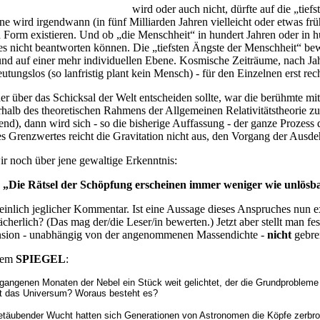
wird oder auch nicht, dürfte auf die „tie
e wird irgendwann (in fünf Milliarden Jahren vielleicht oder etwas früh
en Form existieren. Und ob „die Menschheit“ in hundert Jahren oder in hu
es nicht beantworten können. Die „tiefsten Ängste der Menschheit“ bew
nd auf einer mehr individuellen Ebene. Kosmische Zeiträume, nach Jahr
tungslos (so lanfristig plant kein Mensch) - für den Einzelnen erst rec
er über das Schicksal der Welt entscheiden sollte, war die berühmte mit
halb des theoretischen Rahmens der Allgemeinen Relativitätstheorie 
nd), dann wird sich - so die bisherige Auffassung - der ganze Prozess
s Grenzwertes reicht die Gravitation nicht aus, den Vorgang der Ausd
ir noch über jene gewaltige Erkenntnis:
„Die Rätsel der Schöpfung erscheinen immer weniger wie unlösb
heinlich jeglicher Kommentar. Ist eine Aussage dieses Anspruches nun 
cherlich? (Das mag der/die Leser/in bewerten.) Jetzt aber stellt man fes
ansion - unabhängig von der angenommenen Massendichte -
nicht
gebre
 dem
SPIEGEL
:
rgangenen Monaten der Nebel ein Stück weit gelichtet, der die Grundproble
st das Universum? Woraus besteht es?
täubender Wucht hatten sich Generationen von Astronomen die Köpfe zerbroch