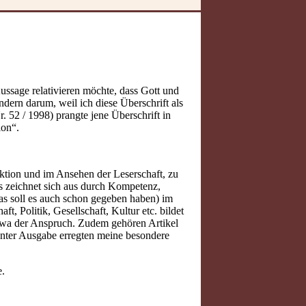
Aussage relativieren möchte, dass Gott und
ndern darum, weil ich diese Überschrift als
. 52 / 1998) prangte jene Überschrift in
ion“.
aktion und im Ansehen der Leserschaft, zu
us zeichnet sich aus durch Kompetenz,
as soll es auch schon gegeben haben) im
t, Politik, Gesellschaft, Kultur etc. bildet
twa der Anspruch. Zudem gehören Artikel
nnter Ausgabe erregten meine besondere
e.