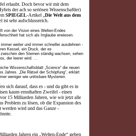
eifel erlaubt. Doch bevor wir mit dem
ybris der ach so seriösen Wissenschaftler)
dem
SPIEGEL
-Artikel „
Die Welt aus dem
 ist sehr aufschlussreich.
ft von der Vision eines Welten-Endes
enschheit hat sich als Irrglaube erwiesen.
m immer weiter und immer schneller ausdehnen -
eren Kessel, ein Druck, der es
e zwischen den Sternen ständig wachsen, sehen
, der leerer wird. ...
eiche Wissenschaftsblatt „Science“ die neuen
 Jahres. „Die Rätsel der Schöpfung“, erklärt
mer weniger wie unlösbare Mysterien.
 sich darauf, dass es - und da gibt es in
isen kaum ernsthaften Zweifel - einen
r 15 Milliarden Jahren, wie wir jetzt alle
as Problem zu lösen, ob die Expansion des
t werden wird und das Ganze -
önnte.
illiarden Jahren ein „Welten-Ende“ geben