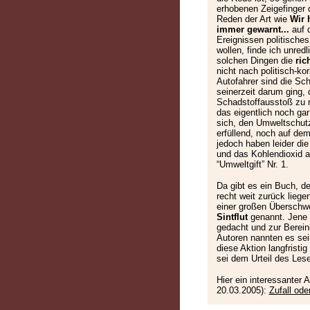
erhobenen Zeigefinger 
Reden der Art wie
Wir 
immer gewarnt...
auf d
Ereignissen politisches
wollen, finde ich unredl
solchen Dingen die
ric
nicht nach politisch-k
Autofahrer sind die Sch
seinerzeit darum ging, 
Schadstoffausstoß zu re
das eigentlich noch gar
sich, den Umweltschut
erfüllend, noch auf de
jedoch haben leider di
und das Kohlendioxid 
“Umweltgift” Nr. 1.
Da gibt es ein Buch, 
recht weit zurück liegen
einer großen Übersch
Sintflut
genannt. Jene F
gedacht und zur Berein
Autoren nannten es sei
diese Aktion langfristig 
sei dem Urteil des Lese
Hier ein interessanter A
20.03.2005):
Zufall ode