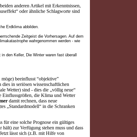
 beiden anderen Artikel mit Erkenntnissen,
useffekt“ oder ähnliche Schlagworte sind
he Erdklima abbilden.
herrschende Zeitgeist die Vorhersagen. Auf dem
Klimakatastrophe wahrgenommen werden - wie
in den Keller, Die Winter waren fast überall
möge) beeinflusst “objektive”
 dies in seriösen wissenschaftlichen
le Wetter) sind - dies die „völlig neue“
e Einflussgrößen, die Klima und Wetter
mer
damit rechnen, dass neue
egtes „Standardmodell“ in die Schranken
s für eine solche Prognose ein gültiges
r hält) zur Verfügung stehen muss und dass
zt lässt sich (z.B. mit Hilfe von