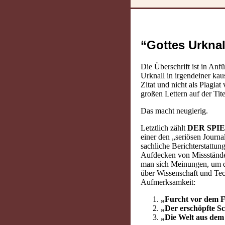
“Gottes Urknal
Die Überschrift ist in Anf
Urknall in irgendeiner kau
Zitat und nicht als Plagi
großen Lettern auf der Tit
Das macht neugierig.
Letztlich zählt
DER SPI
einer den „seriösen Journ
sachliche Berichterstattu
Aufdecken von Missstände
man sich Meinungen, um d
über Wissenschaft und Tec
Aufmerksamkeit:
„Furcht vor dem 
„Der erschöpfte S
„Die Welt aus dem