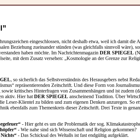
l”
ührungszeichen eingeschlossen, nicht deshalb etwa, weil ich damit die 
salen Beziehung zueinander stünden (was gleichfalls sinnvoll wäre), so
at verstanden haben möchte. Im Nachrichtenmagazin
DER SPIEGEL
(Nr
elseite, mit dem Zusatz versehen: „Kosmologie an der Grenze zur Relig
EGEL
, so sicherlich das Selbstverständnis des Herausgebers nebst Red
alismus“ repräsentierenden Zeitschrift. Und diese Form von Journalism
ng sowie kritisches Hinterfragen von Zusammenhängen und ist zudem (d
n aktiv. Hier hat
DER SPIEGEL
anscheinend Tradition. Über Wirtschaf
ie Leser-Klientel zu bilden und zum eigenen Denken anzuregen. So e
hnik ebenfalls zum Themenkreis dieser Zeitschrift. Drei Texte in gena
Fegefeuer“
-
Hier geht es um die Problematik der sog. Klimakatastroph
chöpfer“
- Wie nahe sind sich Wissenschaft und Religion gekommen?
 Nichts“
- Das Schicksal des Weltalls ist fast endgültig aufgeklärt.