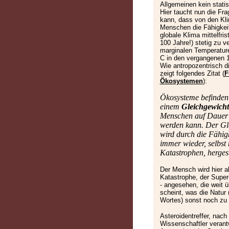
Allgemeinen kein stati
Hier taucht nun die Fra
kann, dass von den Kl
Menschen die Fähigkei
globale Klima mittelfris
100 Jahre!) stetig zu v
marginalen Temperatur
C in den vergangenen 1
Wie antropozentrisch d
zeigt folgendes Zitat (
F
Ökosystemen
):
Ökosysteme befinden 
einem
Gleichgewicht
Menschen auf Dauer i
werden kann. Der Gl
wird durch die Fähigk
immer wieder, selbst
Katastrophen, hergest
Der Mensch wird hier a
Katastrophe, der Supe
- angesehen, die weit 
scheint, was die Natur
Wortes) sonst noch zu 
Asteroidentreffer, nach
Wissenschaftler verantw