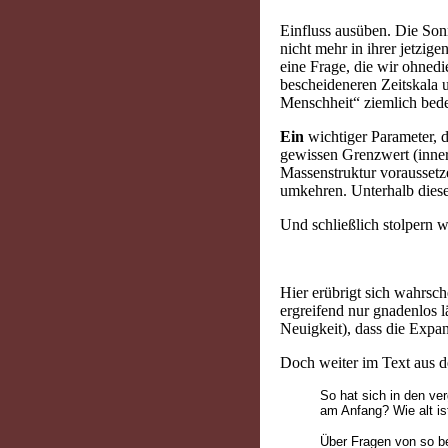
Einfluss ausüben. Die Sonn
nicht mehr in ihrer jetzig
eine Frage, die wir ohnedi
bescheideneren Zeitskala u
Menschheit“ ziemlich bedeu
Ein
wichtiger Parameter, d
gewissen Grenzwert (inner
Massenstruktur voraussetze
umkehren. Unterhalb diese
Und schließlich stolpern w
Hier erübrigt sich wahrsc
ergreifend nur gnadenlos lä
Neuigkeit), dass die Exp
Doch weiter im Text aus
So hat sich in den ve
am Anfang? Wie alt i
Über Fragen von so be