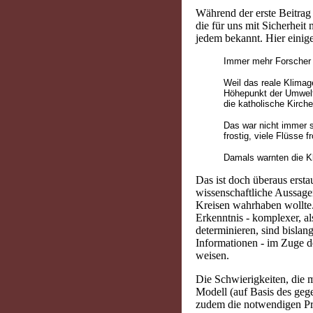
Während der erste Beitrag 
die für uns mit Sicherheit
jedem bekannt. Hier einig
Immer mehr Forscher w
Weil das reale Klimag
Höhepunkt der Umwelt
die katholische Kirch
Das war nicht immer so
frostig, viele Flüsse f
Damals warnten die Kli
Das ist doch überaus ersta
wissenschaftliche Aussagen
Kreisen wahrhaben wollte. 
Erkenntnis - komplexer, a
determinieren, sind bisla
Informationen - im Zuge de
weisen.
Die Schwierigkeiten, die m
Modell (auf Basis des geg
zudem die notwendigen Proz