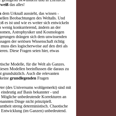
n
weiß
das alles!
h
dem Urknall aussieht, das wissen -
tuellen Beobachtungen des Weltalls. Und
roß es ist und wie es weiter sich entwickeln
in wenig konkurrierend, ändern an der
onomen, Astrophysiker und Kosmologen
olgerungen drängen sich dem unwissenden
agen der seriösen Wissenschaft richtig
uss dies logischerweise auf den drei als
eren. Diese Fragen seien hier, etwas
tische Modelle, für die Welt als Ganzes.
esen Modellen beeinflussen die daraus zu
 grundsätzlich. Auch die relevanten
 keine
grundlegenden
Fragen
ter (des Universums wohlgemerkt) sind mit
eindeutig auf Basis bekannter - und
ar. Mögliche unbedeutende Korrekturen an
nannten Dinge nicht prinzipiell.
mtheit streng deterministisch. Chaotische
lle Entwicklung (im Ganzen) unbedeutend.