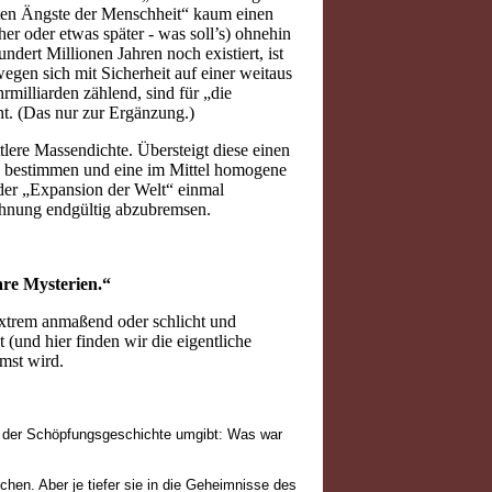
fsten Ängste der Menschheit“ kaum einen
er oder etwas später - was soll’s) ohnehin
ndert Millionen Jahren noch existiert, ist
egen sich mit Sicherheit auf einer weitaus
milliarden zählend, sind für „die
ht. (Das nur zur Ergänzung.)
tlere Massendichte. Übersteigt diese einen
zu bestimmen und eine im Mittel homogene
 der „Expansion der Welt“ einmal
ehnung endgültig abzubremsen.
are Mysterien.“
extrem anmaßend oder schlicht und
t (und hier finden wir die eigentliche
mst wird.
me der Schöpfungsgeschichte umgibt: Was war
en. Aber je tiefer sie in die Geheimnisse des